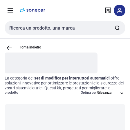
Vai alla
Vai
navigazione
alla
pagina
Cerca input
Torna indietro
La categoria dei
set di modifica per interruttori automatici
offre
soluzioni innovative per ottimizzare le prestazioni e la sicurezza dei
vostri sistemi elettrici. Questi kit, progettati per migliorare la
funzionalità degli interruttori automatici, garantiscono il rispetto di
prodotto
Ordina per
requisiti operativi specifici e standard di settore. Grazie a una
selezione di
accessori personalizzati
e regolazioni strategiche,
potrete facilmente adattare i vostri dispositivi alle esigenze attuali,
aumentando così l'efficienza operativa e la compatibilità con le
infrastrutture esistenti.