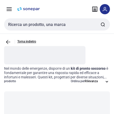
Vai alla
Vai
navigazione
alla
pagina
Cerca input
Torna indietro
Nel mondo delle emergenze, disporre di un
kit di pronto soccorso
è
fondamentale per garantire una risposta rapida ed efficace a
infortuni e malesseri. Questi kit, progettati per diverse situazioni,
offrono una gamma completa di forniture essenziali e strumenti
prodotto
Ordina per
medici, come
bende
, antisettici e attrezzature specializzate, pensati
per ambienti diversi, dai luoghi di lavoro alle abitazioni e ai veicoli.
Investire in un kit adeguato non solo migliora la sicurezza, ma
ottimizza anche la gestione delle emergenze, assicurando che ogni
operazione venga effettuata con professionalità e prontezza.