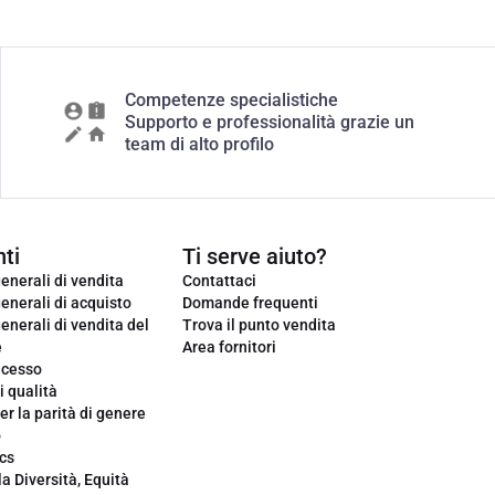
Competenze specialistiche
Supporto e professionalità grazie un
team di alto profilo
ti
Ti serve aiuto?
enerali di vendita
Contattaci
enerali di acquisto
Domande frequenti
enerali di vendita del
Trova il punto vendita
e
Area fornitori
ecesso
i qualità
er la parità di genere
o
cs
la Diversità, Equità