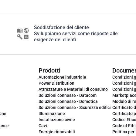
Soddisfazione del cliente
Sviluppiamo servizi come risposte alle
esigenze dei clienti
Prodotti
Documen
Automazione industriale
Condizioni g
Power Distribution
Condizioni g
Attrezzature e Materiali di consumo
Condizioni g
Soluzioni connesse - Datacom
Marketplac
Soluzioni connesse - Domotica
Modulo di r
Soluzioni connesse - Sicurezza edifici
Certificato d
ione
Illuminazione
Certificato p
Installazione civile
Codice Etic
iance
Cavi
Code of Ethi
Energie rinnovabili
Politica per 