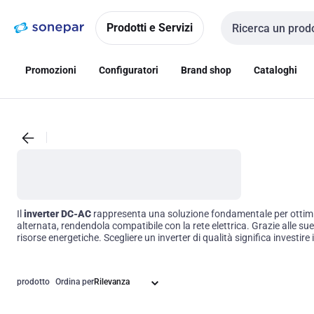
Vai alla
Vai
navigazione
alla
Prodotti e Servizi
Cerca input
pagina
Promozioni
Configuratori
Brand shop
Cataloghi
Il
inverter DC-AC
rappresenta una soluzione fondamentale per ottimizza
alternata, rendendola compatibile con la rete elettrica. Grazie alle sue
risorse energetiche. Scegliere un inverter di qualità significa investire i
prodotto
Ordina per