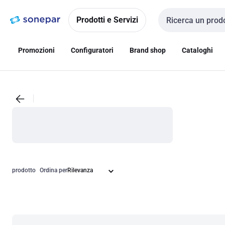
Vai alla
Vai
navigazione
alla
Prodotti e Servizi
Cerca input
pagina
Promozioni
Configuratori
Brand shop
Cataloghi
prodotto
Ordina per