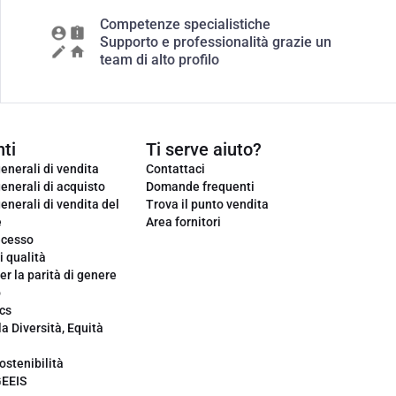
Competenze specialistiche
Supporto e professionalità grazie un
team di alto profilo
ti
Ti serve aiuto?
enerali di vendita
Contattaci
enerali di acquisto
Domande frequenti
enerali di vendita del
Trova il punto vendita
e
Area fornitori
ecesso
i qualità
er la parità di genere
o
cs
la Diversità, Equità
ostenibilità
GEEIS