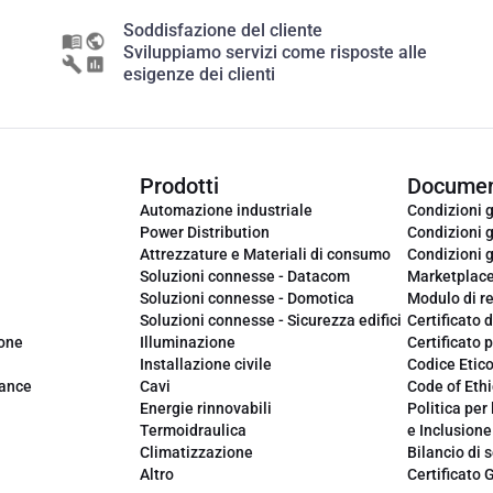
Soddisfazione del cliente
Sviluppiamo servizi come risposte alle
esigenze dei clienti
Prodotti
Documen
Automazione industriale
Condizioni g
Power Distribution
Condizioni g
Attrezzature e Materiali di consumo
Condizioni g
Soluzioni connesse - Datacom
Marketplac
Soluzioni connesse - Domotica
Modulo di r
Soluzioni connesse - Sicurezza edifici
Certificato d
ione
Illuminazione
Certificato p
Installazione civile
Codice Etic
iance
Cavi
Code of Ethi
Energie rinnovabili
Politica per 
Termoidraulica
e Inclusione
Climatizzazione
Bilancio di s
Altro
Certificato 