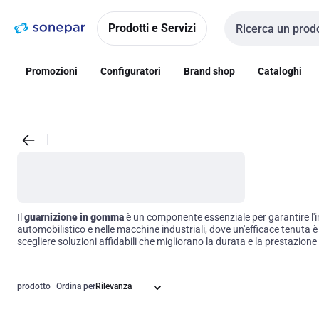
Vai alla
Vai
navigazione
alla
Prodotti e Servizi
Cerca input
pagina
Promozioni
Configuratori
Brand shop
Cataloghi
Il
guarnizione in gomma
è un componente essenziale per garantire l'int
automobilistico e nelle macchine industriali, dove un'efficace tenuta 
scegliere soluzioni affidabili che migliorano la durata e la prestazione
prodotto
Ordina per