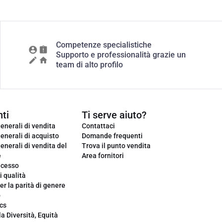
Competenze specialistiche
Supporto e professionalità grazie un
team di alto profilo
ti
Ti serve aiuto?
enerali di vendita
Contattaci
enerali di acquisto
Domande frequenti
enerali di vendita del
Trova il punto vendita
e
Area fornitori
ecesso
i qualità
er la parità di genere
o
cs
la Diversità, Equità