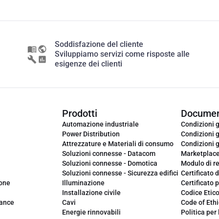
Soddisfazione del cliente
Sviluppiamo servizi come risposte alle
esigenze dei clienti
Prodotti
Documen
Automazione industriale
Condizioni g
Power Distribution
Condizioni g
Attrezzature e Materiali di consumo
Condizioni g
Soluzioni connesse - Datacom
Marketplac
Soluzioni connesse - Domotica
Modulo di r
Soluzioni connesse - Sicurezza edifici
Certificato d
ione
Illuminazione
Certificato p
Installazione civile
Codice Etic
iance
Cavi
Code of Ethi
Energie rinnovabili
Politica per 