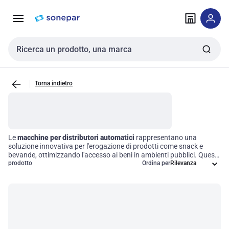
Vai alla
Vai
navigazione
alla
pagina
Cerca input
Torna indietro
Le
macchine per distributori automatici
rappresentano una
soluzione innovativa per l'erogazione di prodotti come snack e
bevande, ottimizzando l'accesso ai beni in ambienti pubblici. Questi
dispositivi sono progettati per garantire un'esperienza di acquisto
prodotto
Ordina per
fluida e autonoma, riducendo i tempi di attesa e migliorando
l'efficienza operativa. Grazie alla loro versatilità e facilità d'uso, le
macchine per distributori automatici si integrano perfettamente in
vari contesti, offrendo un servizio immediato e pratico agli utenti.