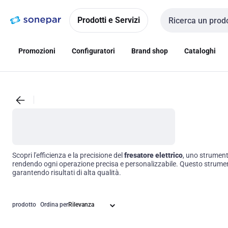
Vai alla
Vai
navigazione
alla
Prodotti e Servizi
Cerca input
pagina
Promozioni
Configuratori
Brand shop
Cataloghi
Scopri l'efficienza e la precisione del
fresatore elettrico
, uno strument
rendendo ogni operazione precisa e personalizzabile. Questo strumento 
garantendo risultati di alta qualità.
prodotto
Ordina per