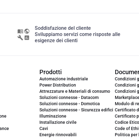
Soddisfazione del cliente
Sviluppiamo servizi come risposte alle
esigenze dei clienti
Prodotti
Documen
Automazione industriale
Condizioni g
Power Distribution
Condizioni g
Attrezzature e Materiali di consumo
Condizioni g
Soluzioni connesse - Datacom
Marketplac
Soluzioni connesse - Domotica
Modulo di r
Soluzioni connesse - Sicurezza edifici
Certificato d
ione
Illuminazione
Certificato p
Installazione civile
Codice Etic
iance
Cavi
Code of Ethi
Energie rinnovabili
Politica per 