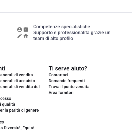
Competenze specialistiche
Supporto e professionalità grazie un
team di alto profilo
ti
Ti serve aiuto?
enerali di vendita
Contattaci
enerali di acquisto
Domande frequenti
enerali di vendita del
Trova il punto vendita
e
Area fornitori
ecesso
i qualità
er la parità di genere
o
cs
la Diversità, Equità