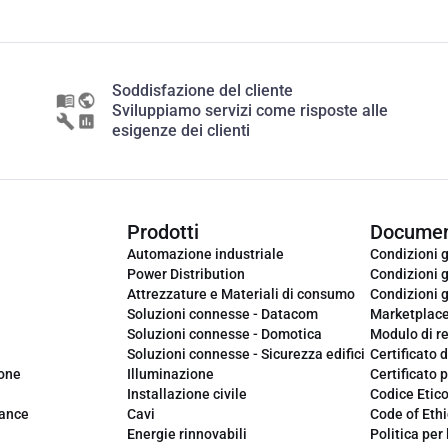
Soddisfazione del cliente
Sviluppiamo servizi come risposte alle
esigenze dei clienti
Prodotti
Documen
Automazione industriale
Condizioni g
Power Distribution
Condizioni g
Attrezzature e Materiali di consumo
Condizioni g
Soluzioni connesse - Datacom
Marketplac
Soluzioni connesse - Domotica
Modulo di r
Soluzioni connesse - Sicurezza edifici
Certificato d
ione
Illuminazione
Certificato p
Installazione civile
Codice Etic
iance
Cavi
Code of Ethi
Energie rinnovabili
Politica per 