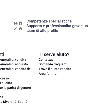
Competenze specialistiche
Supporto e professionalità grazie un
team di alto profilo
ti
Ti serve aiuto?
enerali di vendita
Contattaci
enerali di acquisto
Domande frequenti
enerali di vendita del
Trova il punto vendita
e
Area fornitori
ecesso
i qualità
er la parità di genere
o
cs
la Diversità, Equità