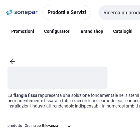
Vai alla
Vai
navigazione
alla
Prodotti e Servizi
Cerca input
pagina
Promozioni
Configuratori
Brand shop
Cataloghi
La
flangia fissa
rappresenta una soluzione fondamentale nei sistemi di
permanentemente fissata a tubi o raccordi, assicurando così connessioni
installazioni industriali, rendendole indispensabili in numerosi ambiti a
prodotto
Ordina per