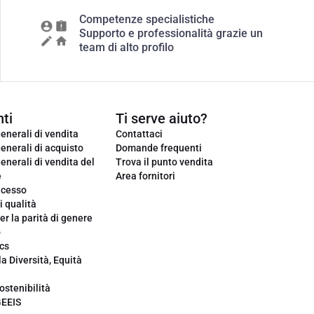
Competenze specialistiche
Supporto e professionalità grazie un
team di alto profilo
ti
Ti serve aiuto?
enerali di vendita
Contattaci
enerali di acquisto
Domande frequenti
enerali di vendita del
Trova il punto vendita
e
Area fornitori
ecesso
i qualità
er la parità di genere
o
cs
la Diversità, Equità
ostenibilità
GEEIS