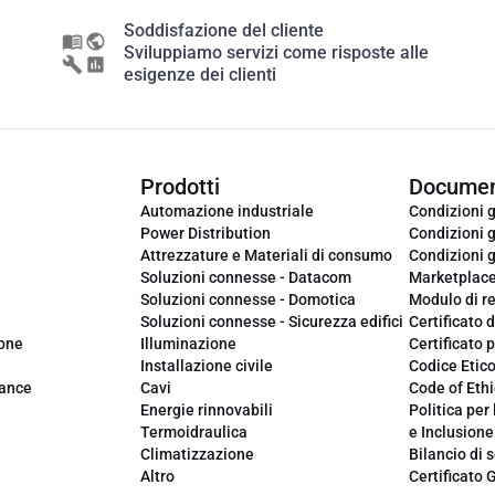
Soddisfazione del cliente
Sviluppiamo servizi come risposte alle
esigenze dei clienti
Prodotti
Documen
Automazione industriale
Condizioni g
Power Distribution
Condizioni g
Attrezzature e Materiali di consumo
Condizioni g
Soluzioni connesse - Datacom
Marketplac
Soluzioni connesse - Domotica
Modulo di r
Soluzioni connesse - Sicurezza edifici
Certificato d
ione
Illuminazione
Certificato p
Installazione civile
Codice Etic
iance
Cavi
Code of Ethi
Energie rinnovabili
Politica per 
Termoidraulica
e Inclusione
Climatizzazione
Bilancio di s
Altro
Certificato 