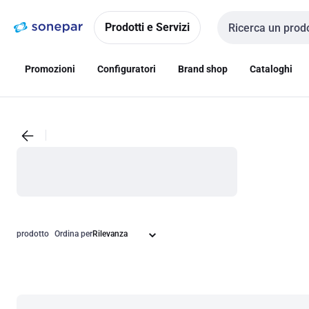
Vai alla
Vai
navigazione
alla
Prodotti e Servizi
Cerca input
pagina
Promozioni
Configuratori
Brand shop
Cataloghi
prodotto
Ordina per