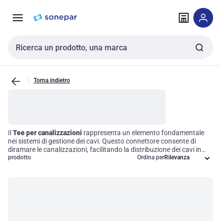
Vai alla
Vai
navigazione
alla
pagina
Cerca input
Torna indietro
Il
Tee per canalizzazioni
rappresenta un elemento fondamentale
nei sistemi di gestione dei cavi. Questo connettore consente di
diramare le canalizzazioni, facilitando la distribuzione dei cavi in
diverse direzioni. La sua integrazione è cruciale per l'organizzazione
prodotto
Ordina per
e la gestione degli impianti elettrici, garantendo un percorso
efficiente e un supporto robusto per i cavi. Scegliere il giusto
accessorio può migliorare significativamente l'efficienza operativa
delle vostre installazioni.