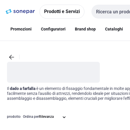
Vai alla
Vai
navigazione
alla
Prodotti e Servizi
Cerca input
pagina
Promozioni
Configuratori
Brand shop
Cataloghi
Il
dado a farfalla
è un elemento di fissaggio fondamentale in molte appli
facilmente senza l'ausilio di attrezzi, rendendolo ideale per situazion
assemblaggio e disassemblaggio, elementi cruciali per migliorare l'effi
prodotto
Ordina per