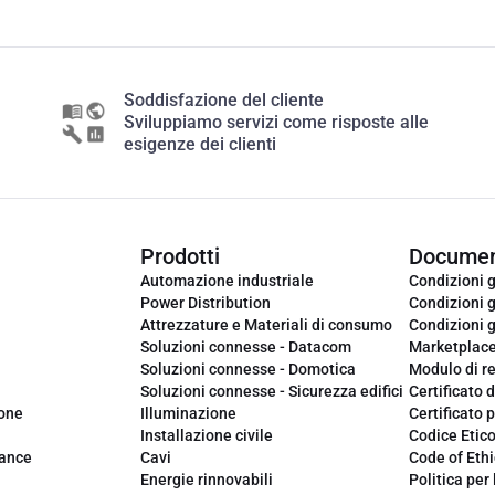
Soddisfazione del cliente
Sviluppiamo servizi come risposte alle
esigenze dei clienti
Prodotti
Documen
Automazione industriale
Condizioni g
Power Distribution
Condizioni g
Attrezzature e Materiali di consumo
Condizioni g
Soluzioni connesse - Datacom
Marketplac
Soluzioni connesse - Domotica
Modulo di r
Soluzioni connesse - Sicurezza edifici
Certificato d
ione
Illuminazione
Certificato p
Installazione civile
Codice Etic
iance
Cavi
Code of Ethi
Energie rinnovabili
Politica per 