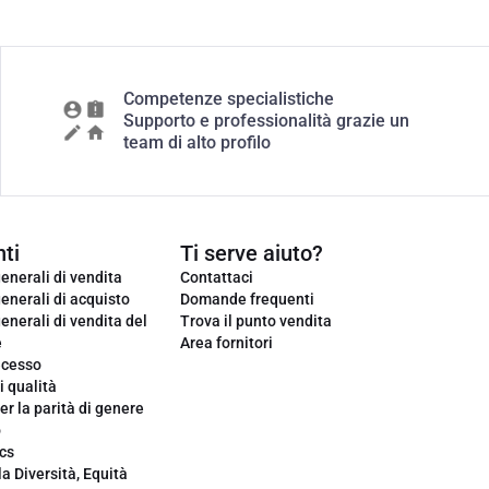
Competenze specialistiche
Supporto e professionalità grazie un
team di alto profilo
ti
Ti serve aiuto?
enerali di vendita
Contattaci
enerali di acquisto
Domande frequenti
enerali di vendita del
Trova il punto vendita
e
Area fornitori
ecesso
i qualità
er la parità di genere
o
cs
la Diversità, Equità