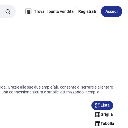
Trova il punto vendita
Registrati
Accedi
a. Grazie alle sue due ampie 'ali', consente di serrare e allentare
ra una connessione sicura e stabile, ottimizzando i tempi di
Lista
Griglia
Tabella