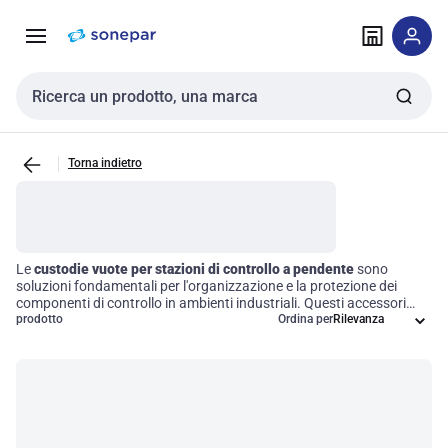
Vai alla
Vai
navigazione
alla
pagina
Cerca input
Torna indietro
Le
custodie vuote per stazioni di controllo a pendente
sono
soluzioni fondamentali per l'organizzazione e la protezione dei
componenti di controllo in ambienti industriali. Questi accessori
sono progettati per garantire la sicurezza e l'efficienza operativa,
prodotto
Ordina per
ospitando in modo ordinato i controlli elettrici necessari per il
funzionamento di macchinari e attrezzature a pendente. Investire
in queste custodie significa ottimizzare l'operatività e ridurre i rischi,
mantenendo i tuoi sistemi sempre pronti all'uso.