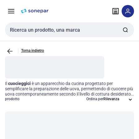
Vai alla
Vai
navigazione
alla
pagina
Cerca input
Torna indietro
Il
cuocieggici
è un apparecchio da cucina progettato per
semplificare la preparazione delle uova, permettendo di cuocere più
uova contemporaneamente secondo il livello di cottura desiderato.
Grazie alla sua funzionalità avanzata e al design intuitivo, questo
prodotto
Ordina per
strumento non solo ottimizza i tempi di cottura, ma garantisce
anche risultati costanti e di alta qualità. Scegliere un cuocieggici
significa elevare l'efficienza operativa in cucina, riducendo gli
sprechi e migliorando la gestione del tempo.