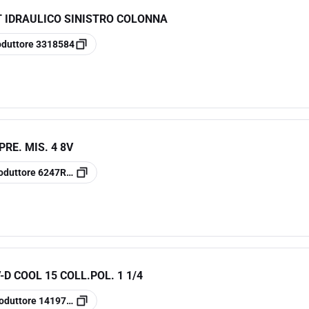
T IDRAULICO SINISTRO COLONNA
oduttore
3318584
PRE. MIS. 4 8V
oduttore
6247R008
D COOL 15 COLL.POL. 1 1/4
oduttore
14197171001