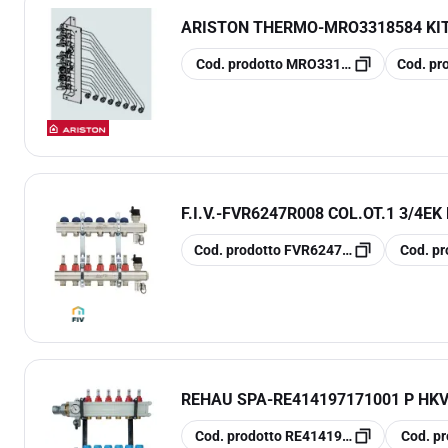
ARISTON THERMO
-
MRO3318584 KI
copia
copia
Cod. prodotto
MRO3318584
Cod. pr
F.I.V.
-
FVR6247R008 COL.OT.1 3/4EK 
copia
copia
Cod. prodotto
FVR6247R008
Cod. pr
REHAU SPA
-
RE414197171001 P HKV-
copia
copia
Cod. prodotto
RE414197171001
Cod. pr