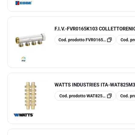
F.I.V.
-
FVR0165K103 COLLETTORENIC
copia
copia
Cod. prodotto
FVR0165K103
Cod. pr
WATTS INDUSTRIES ITA
-
WAT825M34
copia
copia
Cod. prodotto
WAT825M34DD44
Cod. pr