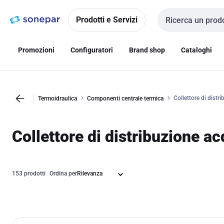
Vai alla
Vai
navigazione
alla
Prodotti e Servizi
Cerca input
pagina
Promozioni
Configuratori
Brand shop
Cataloghi
Collettore di distr
Termoidraulica
Componenti centrale termica
Collettore di distribuzione a
153 prodotti
Ordina per