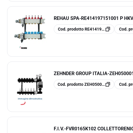
REHAU SPA
-
RE414197151001 P HKV
copia
copia
Cod. prodotto
RE414197151001
Cod. pr
ZEHNDER GROUP ITALIA
-
ZEH050001
copia
copia
Cod. prodotto
ZEH05000134
Cod. pr
F.I.V.
-
FVR0165K102 COLLETTORENIC