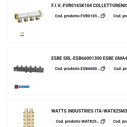
F.I.V.
-
FVR0165K104 COLLETTORENIC
copia
copia
Cod. prodotto
FVR0165K104
Cod. pr
ESBE SRL
-
ESB66001300 ESBE GMA
copia
copia
Cod. prodotto
ESB66001300
Cod. pr
WATTS INDUSTRIES ITA
-
WAT825M34
copia
copia
Cod. prodotto
WAT825M34DD22
Cod. pr