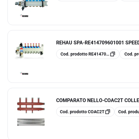
REHAU SPA
-
RE414709601001 SPEED
copia
copia
Cod. prodotto
RE414709601001
Cod. pr
COMPARATO NELLO
-
COAC2T COLLE
copia
copia
Cod. prodotto
COAC2T
Cod. produ