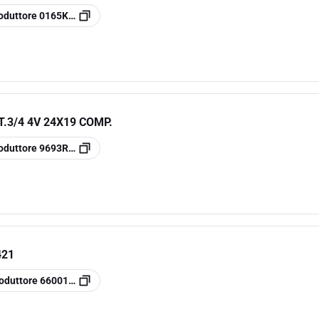
oduttore
0165K102
.3/4 4V 24X19 COMP.
oduttore
9693R004
421
oduttore
66001200