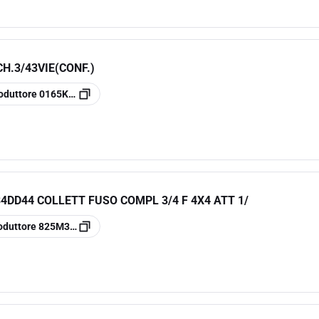
H.3/43VIE(CONF.)
oduttore
0165K103
DD44 COLLETT FUSO COMPL 3/4 F 4X4 ATT 1/
oduttore
825M34DD44