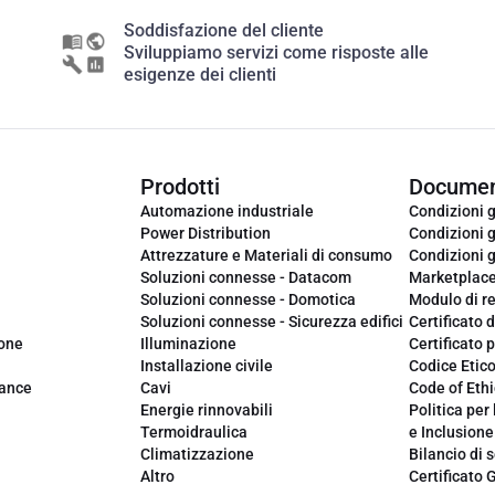
Soddisfazione del cliente
Sviluppiamo servizi come risposte alle
esigenze dei clienti
Prodotti
Documen
Automazione industriale
Condizioni g
Power Distribution
Condizioni g
Attrezzature e Materiali di consumo
Condizioni g
Soluzioni connesse - Datacom
Marketplac
Soluzioni connesse - Domotica
Modulo di r
Soluzioni connesse - Sicurezza edifici
Certificato d
ione
Illuminazione
Certificato p
Installazione civile
Codice Etic
iance
Cavi
Code of Ethi
Energie rinnovabili
Politica per 
Termoidraulica
e Inclusione
Climatizzazione
Bilancio di s
Altro
Certificato 