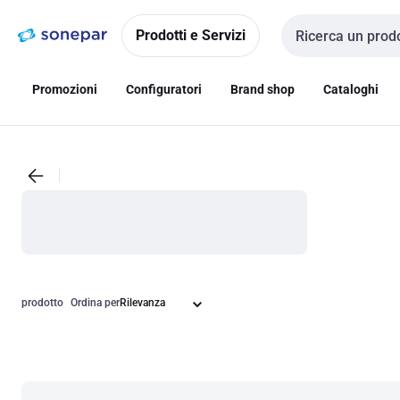
Vai alla
Vai
navigazione
alla
Prodotti e Servizi
Cerca input
pagina
Promozioni
Configuratori
Brand shop
Cataloghi
prodotto
Ordina per