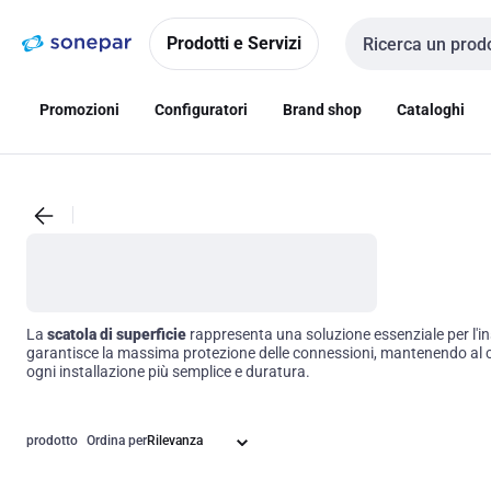
Vai alla
Vai
navigazione
alla
Prodotti e Servizi
Cerca input
pagina
Promozioni
Configuratori
Brand shop
Cataloghi
La
scatola di superficie
rappresenta una soluzione essenziale per l'ins
garantisce la massima protezione delle connessioni, mantenendo al co
ogni installazione più semplice e duratura.
prodotto
Ordina per