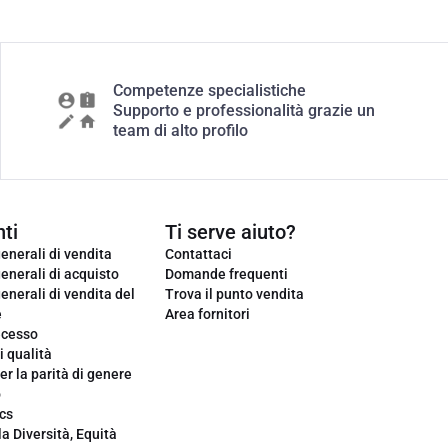
Competenze specialistiche
Supporto e professionalità grazie un
team di alto profilo
ti
Ti serve aiuto?
enerali di vendita
Contattaci
enerali di acquisto
Domande frequenti
enerali di vendita del
Trova il punto vendita
e
Area fornitori
ecesso
i qualità
er la parità di genere
o
cs
la Diversità, Equità