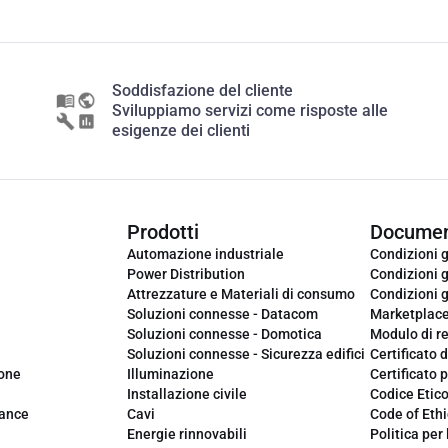
Soddisfazione del cliente
Sviluppiamo servizi come risposte alle
esigenze dei clienti
Prodotti
Documen
Automazione industriale
Condizioni g
Power Distribution
Condizioni g
Attrezzature e Materiali di consumo
Condizioni g
Soluzioni connesse - Datacom
Marketplac
Soluzioni connesse - Domotica
Modulo di r
Soluzioni connesse - Sicurezza edifici
Certificato d
ione
Illuminazione
Certificato p
Installazione civile
Codice Etic
iance
Cavi
Code of Ethi
Energie rinnovabili
Politica per 