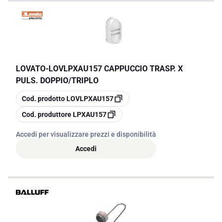
operativa. Investire in questo accessorio significa assicurare
prestazioni elevate e una maggiore longevità dei vostri sistemi di
comando.
LOVATO
-
LOVLPXAU157 CAPPUCCIO TRASP. X
PULS. DOPPIO/TRIPLO
copia
Cod. prodotto
LOVLPXAU157
copia
Cod. produttore
LPXAU157
Accedi per visualizzare prezzi e disponibilità
Accedi