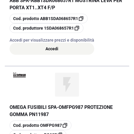
ABB SPA
-
ABB1SDA068657R1 MOSTRINA LEVA PER
PORTA XT1..XT4 F/P
copia
Cod. prodotto
ABB1SDA068657R1
copia
Cod. produttore
1SDA068657R1
Accedi per visualizzare prezzi e disponibilità
Accedi
OMEGA FUSIBILI SPA
-
OMFPG987 PROTEZIONE
GOMMA PN11987
copia
Cod. prodotto
OMFPG987
copia