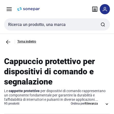
Vai alla
Vai
navigazione
alla
pagina
Cerca input
Torna indietro
Cappuccio protettivo per
dispositivi di comando e
segnalazione
Le
cappette protettive
per dispositivi di comando rappresentano
un componente fondamentale per garantire la durabilità e
l'affidabilità di interruttori e pulsanti in diverse applicazioni.
Progettate per difendere questi dispositivi da fattori ambientali,
95 prodotti
Ordina per
polvere e attivazioni accidentali, le cappette protettive non solo
migliorano la funzionalità, ma ne ottimizzano anche l'efficienza