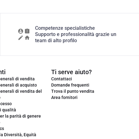
Competenze specialistiche
Supporto e professionalità grazie un
team di alto profilo
ti
Ti serve aiuto?
enerali di vendita
Contattaci
enerali di acquisto
Domande frequenti
enerali di vendita del
Trova il punto vendita
e
Area fornitori
ecesso
i qualità
er la parità di genere
o
cs
la Diversità, Equità