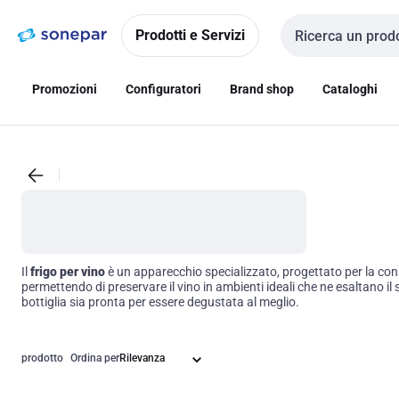
Vai alla
Vai
navigazione
alla
Prodotti e Servizi
Cerca input
pagina
Promozioni
Configuratori
Brand shop
Cataloghi
Il
frigo per vino
è un apparecchio specializzato, progettato per la conse
permettendo di preservare il vino in ambienti ideali che ne esaltano il 
bottiglia sia pronta per essere degustata al meglio.
prodotto
Ordina per