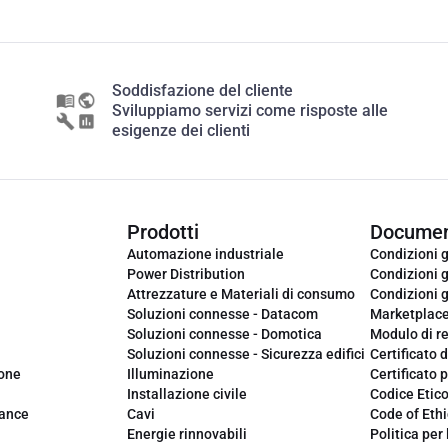
Soddisfazione del cliente
Sviluppiamo servizi come risposte alle
esigenze dei clienti
Prodotti
Documen
Automazione industriale
Condizioni g
Power Distribution
Condizioni g
Attrezzature e Materiali di consumo
Condizioni g
Soluzioni connesse - Datacom
Marketplac
Soluzioni connesse - Domotica
Modulo di r
Soluzioni connesse - Sicurezza edifici
Certificato d
ione
Illuminazione
Certificato p
Installazione civile
Codice Etic
iance
Cavi
Code of Ethi
Energie rinnovabili
Politica per 