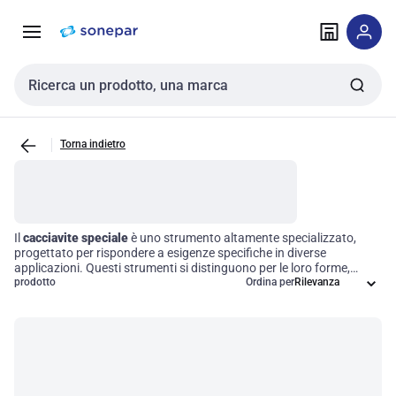
Vai alla
Vai
navigazione
alla
pagina
Cerca input
Torna indietro
Il
cacciavite speciale
è uno strumento altamente specializzato,
progettato per rispondere a esigenze specifiche in diverse
applicazioni. Questi strumenti si distinguono per le loro forme,
dimensioni e caratteristiche uniche, studiate per affrontare compiti
prodotto
Ordina per
particolari o per adattarsi a tipi di fissaggi che richiedono precisione
e funzionalità superiori. Scegliere un cacciavite di questo tipo
significa ottimizzare l'efficienza operativa, garantendo risultati di
alta qualità e riducendo il rischio di errori durante il lavoro.