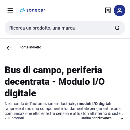
Vai alla
Vai
navigazione
alla
pagina
Cerca input
Torna indietro
Bus di campo, periferia
decentrata - Modulo I/O
digitale
Nel mondo dell'automazione industriale, i
moduli I/O digitali
rappresentano una componente fondamentale per garantire una
comunicazione efficiente tra sensori e attuatori all'interno di sistemi
decentralizzati. Questi moduli facilitano l'integrazione dei dispositivi
731 prodotti
Ordina per
in una rete di
fieldbus
, ottimizzando il flusso di dati e migliorando le
operazioni di controllo. Grazie alla loro capacità di operare in