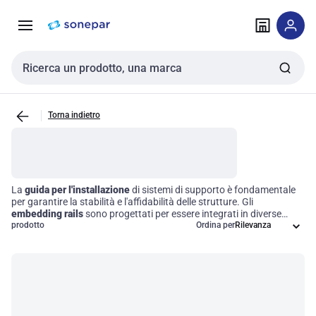
Vai alla
Vai
navigazione
alla
pagina
Cerca input
Torna indietro
La
guida per l'installazione
di sistemi di supporto è fondamentale
per garantire la stabilità e l'affidabilità delle strutture. Gli
embedding rails
sono progettati per essere integrati in diverse
superfici, offrendo una soluzione versatile per il montaggio e il
prodotto
Ordina per
supporto di componenti in applicazioni di costruzione e
installazione. La loro progettazione tiene conto delle dimensioni, dei
materiali e dell'uso previsto, assicurando comunicazione e
classificazione standardizzate nel settore dei prodotti tecnici,
contribuendo così all'efficienza operativa e all'ottimizzazione dei
processi di lavoro.