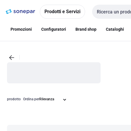
Vai alla
Vai
navigazione
alla
Prodotti e Servizi
Cerca input
pagina
Promozioni
Configuratori
Brand shop
Cataloghi
prodotto
Ordina per