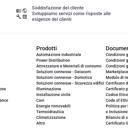
Soddisfazione del cliente
Sviluppiamo servizi come risposte alle
esigenze dei clienti
Prodotti
Documen
Automazione industriale
Condizioni g
Power Distribution
Condizioni g
Attrezzature e Materiali di consumo
Condizioni g
Soluzioni connesse - Datacom
Marketplac
Soluzioni connesse - Domotica
Modulo di r
Soluzioni connesse - Sicurezza edifici
Certificato d
ione
Illuminazione
Certificato p
Installazione civile
Codice Etic
iance
Cavi
Code of Ethi
Energie rinnovabili
Politica per 
Termoidraulica
e Inclusione
Climatizzazione
Bilancio di s
Altro
Certificato 