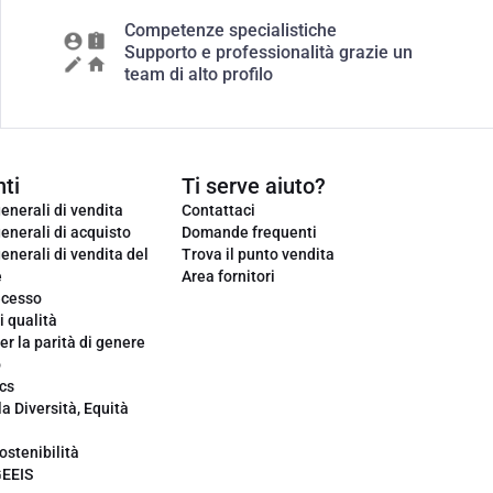
Competenze specialistiche
Supporto e professionalità grazie un
team di alto profilo
ti
Ti serve aiuto?
enerali di vendita
Contattaci
enerali di acquisto
Domande frequenti
enerali di vendita del
Trova il punto vendita
e
Area fornitori
ecesso
i qualità
er la parità di genere
o
cs
la Diversità, Equità
ostenibilità
GEEIS