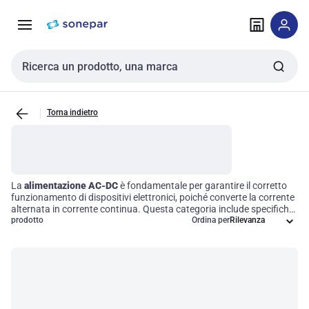
Vai alla
Vai
navigazione
alla
pagina
Cerca input
Torna indietro
La
alimentazione AC-DC
è fondamentale per garantire il corretto
funzionamento di dispositivi elettronici, poiché converte la corrente
alternata in corrente continua. Questa categoria include specifiche
diverse, come tensione di uscita, valori di corrente ed efficienza, che
prodotto
Ordina per
assicurano prestazioni ottimali e compatibilità in numerosi
applicazioni nei sistemi elettrici ed elettronici. Scegliere un
alimentatore di qualità significa investire in affidabilità e stabilità
operativa, elementi chiave per il successo delle vostre installazioni
tecniche.