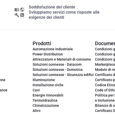
Soddisfazione del cliente
Sviluppiamo servizi come risposte alle
esigenze dei clienti
Prodotti
Documen
Automazione industriale
Condizioni g
Power Distribution
Condizioni g
Attrezzature e Materiali di consumo
Condizioni g
Soluzioni connesse - Datacom
Marketplac
Soluzioni connesse - Domotica
Modulo di r
Soluzioni connesse - Sicurezza edifici
Certificato d
ione
Illuminazione
Certificato p
Installazione civile
Codice Etic
iance
Cavi
Code of Ethi
Energie rinnovabili
Politica per 
Termoidraulica
e Inclusione
Climatizzazione
Bilancio di s
Altro
Certificato 