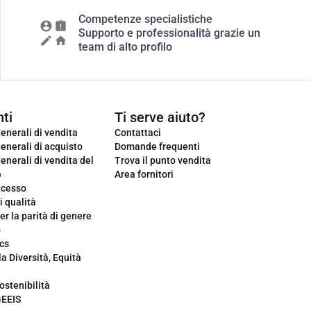
Competenze specialistiche
Supporto e professionalità grazie un
team di alto profilo
ti
Ti serve aiuto?
enerali di vendita
Contattaci
enerali di acquisto
Domande frequenti
enerali di vendita del
Trova il punto vendita
e
Area fornitori
ecesso
i qualità
er la parità di genere
o
cs
la Diversità, Equità
ostenibilità
GEEIS