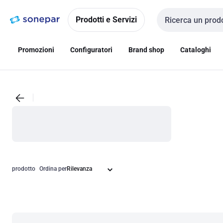
Vai alla
Vai
navigazione
alla
Prodotti e Servizi
Cerca input
pagina
Promozioni
Configuratori
Brand shop
Cataloghi
prodotto
Ordina per