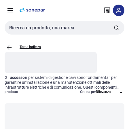
Vai alla
Vai
navigazione
alla
pagina
Cerca input
Torna indietro
Gli
accessori
per sistemi di gestione cavi sono fondamentali per
garantire un'installazione e una manutenzione ottimali delle
infrastrutture elettriche e di comunicazione. Questi componenti
specializzati offrono soluzioni pratiche per migliorare l'efficienza
prodotto
Ordina per
operativa, proteggendo i cavi e assicurando la loro affidabilità nel
tempo. Investire in accessori di alta qualità significa ottimizzare le
prestazioni dei vostri sistemi e ridurre al minimo i rischi associati a
malfunzionamenti, rendendo essenziale la loro integrazione in ogni
progetto tecnico.