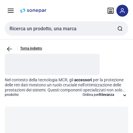
Vai alla
Vai
navigazione
alla
pagina
Cerca input
Torna indietro
Nel contesto della tecnologia MCR, gli
accessori
per la protezione
delle reti dati rivestono un ruolo cruciale nell'ottimizzazione delle
prestazioni dei sistemi. Questi componenti specializzati non solo
garantiscono una protezione efficace contro le sovratensioni, ma
prodotto
Ordina per
contribuiscono anche a mantenere l'affidabilità operativa delle
infrastrutture di rete. Investire in accessori di qualità è
fondamentale per chi cerca soluzioni durature e performanti,
assicurando che le reti dati siano sempre protette e funzionanti al
massimo delle loro capacità.