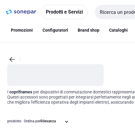
Vai alla
Vai
navigazione
alla
Prodotti e Servizi
Cerca input
pagina
Promozioni
Configuratori
Brand shop
Cataloghi
I
copriframes
per dispositivi di commutazione domestici rappresentano 
Questi accessori sono progettati per integrarsi perfettamente negli am
che migliora l'efficienza operativa degli impianti elettrici, assicurand
progetto di ristrutturazione o costruzione.
prodotto
Ordina per