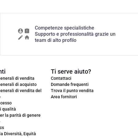
Competenze specialistiche
Supporto e professionalità grazie un
team di alto profilo
ti
Ti serve aiuto?
enerali di vendita
Contattaci
enerali di acquisto
Domande frequenti
enerali di vendita del
Trova il punto vendita
e
Area fornitori
ecesso
i qualità
er la parità di genere
o
cs
la Diversità, Equità