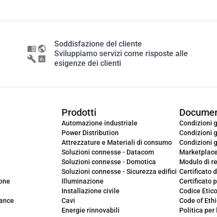
Soddisfazione del cliente
Sviluppiamo servizi come risposte alle
esigenze dei clienti
Prodotti
Documen
Automazione industriale
Condizioni g
Power Distribution
Condizioni g
Attrezzature e Materiali di consumo
Condizioni g
Soluzioni connesse - Datacom
Marketplac
Soluzioni connesse - Domotica
Modulo di r
Soluzioni connesse - Sicurezza edifici
Certificato d
ione
Illuminazione
Certificato p
Installazione civile
Codice Etic
iance
Cavi
Code of Ethi
Energie rinnovabili
Politica per 