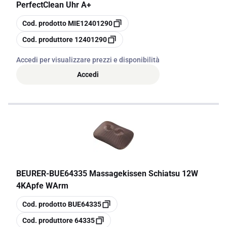
PerfectClean Uhr A+
copia
Cod. prodotto
MIE12401290
copia
Cod. produttore
12401290
Accedi per visualizzare prezzi e disponibilità
Accedi
BEURER
-
BUE64335 Massagekissen Schiatsu 12W
4KApfe WArm
copia
Cod. prodotto
BUE64335
copia
Cod. produttore
64335