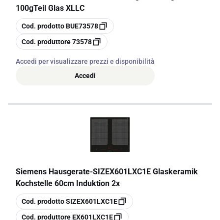
100gTeil Glas XLLC
copia
Cod. prodotto
BUE73578
copia
Cod. produttore
73578
Accedi per visualizzare prezzi e disponibilità
Accedi
Siemens Hausgerate
-
SIZEX601LXC1E Glaskeramik
Kochstelle 60cm Induktion 2x
copia
Cod. prodotto
SIZEX601LXC1E
copia
Cod. produttore
EX601LXC1E