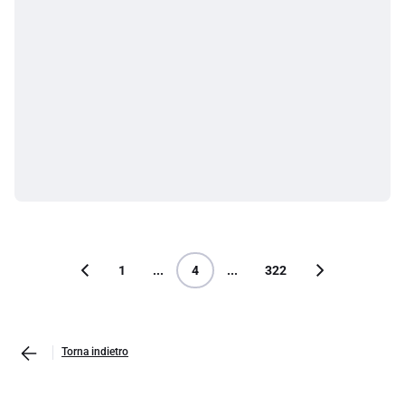
1
...
4
...
322
Torna indietro