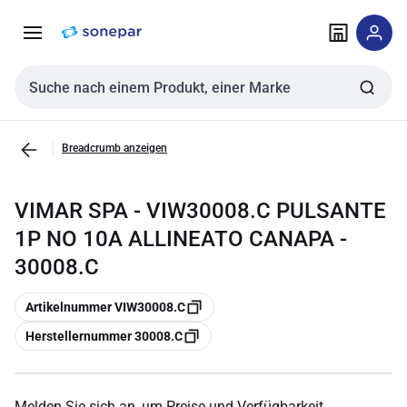
Zur
Zum
Navigation
Inhalt
springen
springen
Sucheingabe
Breadcrumb anzeigen
VIMAR SPA - VIW30008.C PULSANTE
1P NO 10A ALLINEATO CANAPA -
30008.C
Kopieren
Artikelnummer VIW30008.C
Kopieren
Herstellernummer 30008.C
Melden Sie sich an, um Preise und Verfügbarkeit