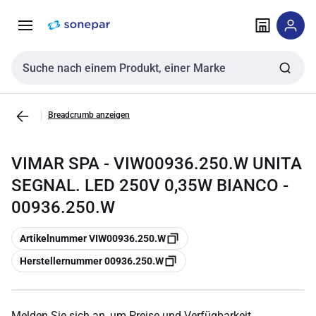
Zur
Zum
Navigation
Inhalt
springen
springen
Sucheingabe
Breadcrumb anzeigen
VIMAR SPA - VIW00936.250.W UNITA
SEGNAL. LED 250V 0,35W BIANCO -
00936.250.W
Kopieren
Artikelnummer VIW00936.250.W
Kopieren
Herstellernummer 00936.250.W
Melden Sie sich an, um Preise und Verfügbarkeit