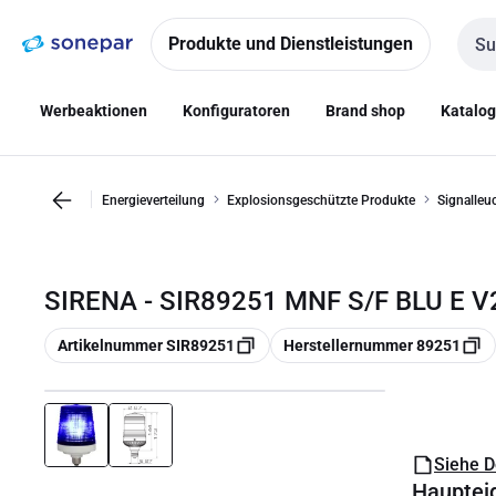
Zur
Zum
Navigation
Inhalt
Produkte und Dienstleistungen
Such
springen
springen
Werbeaktionen
Konfiguratoren
Brand shop
Katalo
Energieverteilung
Explosionsgeschützte Produkte
Signalleu
SIRENA - SIR89251 MNF S/F BLU E V
Kopieren
Kopieren
Artikelnummer SIR89251
Herstellernummer 89251
Siehe 
Hauptei