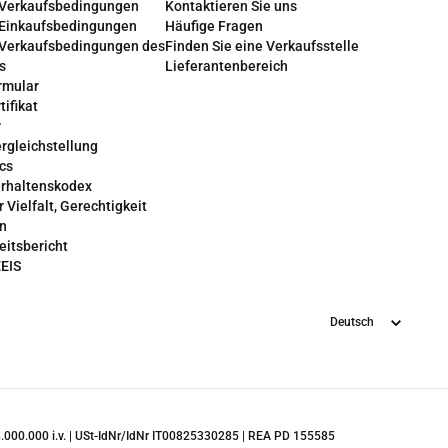
 Verkaufsbedingungen
Kontaktieren Sie uns
 Einkaufsbedingungen
Häufige Fragen
 Verkaufsbedingungen des
Finden Sie eine Verkaufsstelle
s
Lieferantenbereich
rmular
tifikat
r
rgleichstellung
cs
erhaltenskodex
r Vielfalt, Gerechtigkeit
on
eitsbericht
EEIS
Sprache
 28.000.000 i.v. | USt-IdNr/IdNr IT00825330285 | REA PD 155585