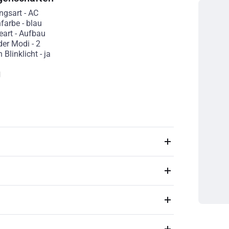
ngsart
-
AC
nfarbe
-
blau
eart
-
Aufbau
der Modi
-
2
 Blinklicht
-
ja
g