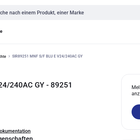
eingabe
ge
SIR89251 MNF S/F BLU E V24/240AC GY
chte
24/240AC GY - 89251
Mel
anz
Dokumentation
genschaften