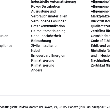
Industrielle Automatisierung
Allgemeine
Power Distribution
Allgemeine
Ausrüstung und
Allgemeine
Verbrauchsmaterialien
Marktplatze
Verbundene Lösungen -
Rücktrittsfo
Datenkommunikation
Qualitätszer
Heimautomatisierung
Zertifikat fü
lusion
Gebäudesicherheit
Geschlechte
Beleuchtung
Code of Ethi
mpliance
Zivile Installation
Ethik-und v
Kabel
Richtlinie fü
Erneuerbare Energien
und Inklusi
Klimatisierung
Nachhaltigk
Klimatisierung
Zertifikat G
Andere
erwaltungssitz: Riviera Maestri del Lavoro, 24, 35127 Padova (PD) | Grundkapital €