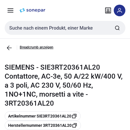
Zur
Zum
Navigation
Inhalt
springen
springen
Sucheingabe
Breadcrumb anzeigen
SIEMENS - SIE3RT20361AL20
Contattore, AC-3e, 50 A/22 kW/400 V,
a 3 poli, AC 230 V, 50/60 Hz,
1NO+1NC, morsetti a vite -
3RT20361AL20
Kopieren
Artikelnummer SIE3RT20361AL20
Kopieren
Herstellernummer 3RT20361AL20