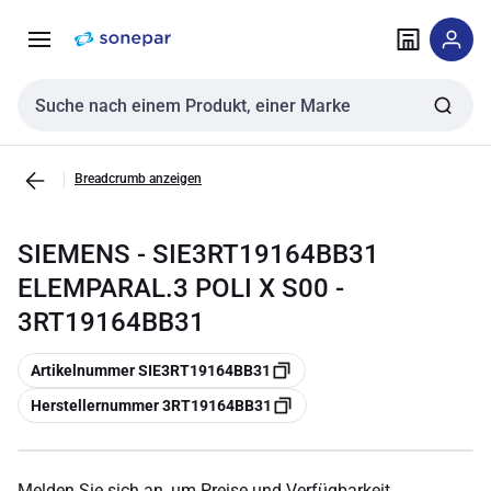
Zur
Zum
Navigation
Inhalt
springen
springen
Sucheingabe
Breadcrumb anzeigen
SIEMENS - SIE3RT19164BB31
ELEMPARAL.3 POLI X S00 -
3RT19164BB31
Kopieren
Artikelnummer SIE3RT19164BB31
Kopieren
Herstellernummer 3RT19164BB31
Melden Sie sich an, um Preise und Verfügbarkeit