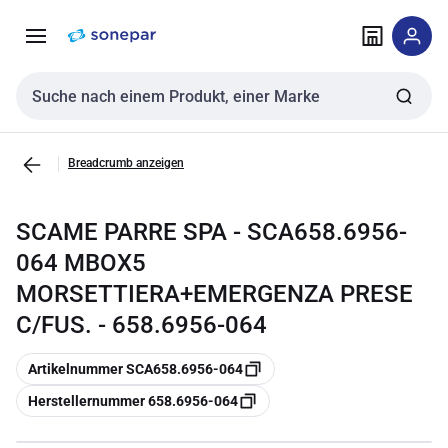
Zur
Zum
Navigation
Inhalt
springen
springen
Sucheingabe
Breadcrumb anzeigen
SCAME PARRE SPA - SCA658.6956-
064 MBOX5
MORSETTIERA+EMERGENZA PRESE
C/FUS. - 658.6956-064
Kopieren
Artikelnummer SCA658.6956-064
Kopieren
Herstellernummer 658.6956-064