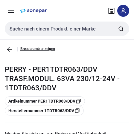
Zur
Zum
Navigation
Inhalt
springen
springen
Sucheingabe
Breadcrumb anzeigen
PERRY - PER1TDTR063/DDV
TRASF.MODUL. 63VA 230/12-24V -
1TDTR063/DDV
Kopieren
Artikelnummer PER1TDTR063/DDV
Kopieren
Herstellernummer 1TDTR063/DDV
Melden Sie sich an, um Preise und Verfügbarkeit