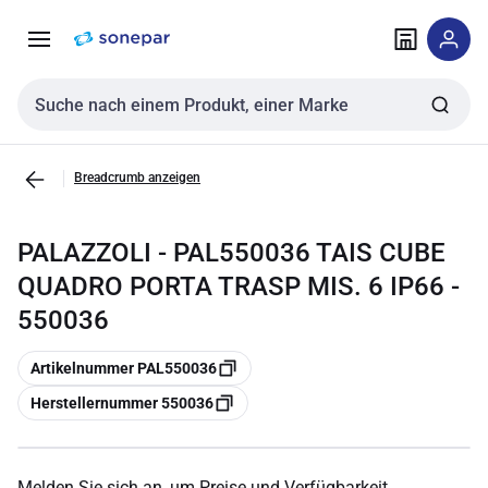
Zur
Zum
Navigation
Inhalt
springen
springen
Sucheingabe
Breadcrumb anzeigen
PALAZZOLI - PAL550036 TAIS CUBE
QUADRO PORTA TRASP MIS. 6 IP66 -
550036
Kopieren
Artikelnummer PAL550036
Kopieren
Herstellernummer 550036
Melden Sie sich an, um Preise und Verfügbarkeit