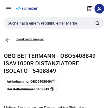
Zur
Zum
Navigation
Inhalt
springen
springen
Sucheingabe
Breadcrumb anzeigen
OBO BETTERMANN - OBO5408849
ISAV1000R DISTANZIATORE
ISOLATO - 5408849
Kopieren
Artikelnummer OBO5408849
Kopieren
Herstellernummer 5408849
Melden Sie sich an, um Preise und Verfügbarkeit