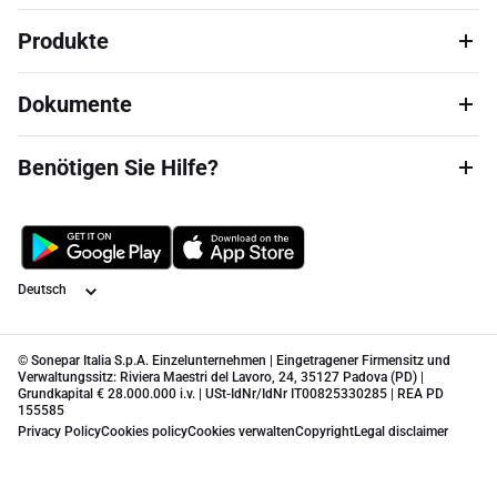
Produkte
Dokumente
Benötigen Sie Hilfe?
Sprache
© Sonepar Italia S.p.A. Einzelunternehmen | Eingetragener Firmensitz und
Verwaltungssitz: Riviera Maestri del Lavoro, 24, 35127 Padova (PD) |
Grundkapital € 28.000.000 i.v. | USt-IdNr/IdNr IT00825330285 | REA PD
155585
Privacy Policy
Cookies policy
Cookies verwalten
Copyright
Legal disclaimer