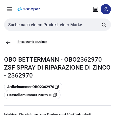
Zur
Zum
Navigation
Inhalt
springen
springen
Sucheingabe
Breadcrumb anzeigen
OBO BETTERMANN - OBO2362970
ZSF SPRAY DI RIPARAZIONE DI ZINCO
- 2362970
Kopieren
Artikelnummer OBO2362970
Kopieren
Herstellernummer 2362970
Melden Sie sich an, um Preise und Verfügbarkeit