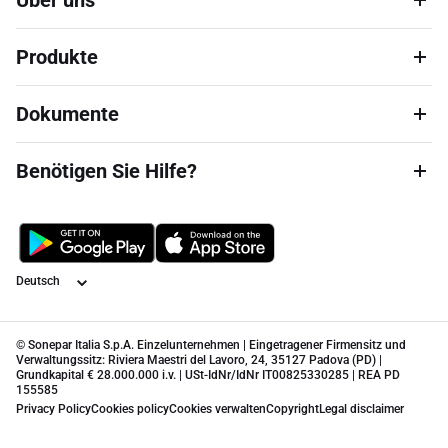
Über uns
Produkte
Dokumente
Benötigen Sie Hilfe?
Sprache
© Sonepar Italia S.p.A. Einzelunternehmen | Eingetragener Firmensitz und
Verwaltungssitz: Riviera Maestri del Lavoro, 24, 35127 Padova (PD) |
Grundkapital € 28.000.000 i.v. | USt-IdNr/IdNr IT00825330285 | REA PD
155585
Privacy Policy
Cookies policy
Cookies verwalten
Copyright
Legal disclaimer