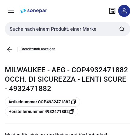
Zur
Zum
Navigation
Inhalt
springen
springen
Sucheingabe
Breadcrumb anzeigen
MILWAUKEE - AEG - COP4932471882
OCCH. DI SICUREZZA - LENTI SCURE
- 4932471882
Kopieren
Artikelnummer COP4932471882
Kopieren
Herstellernummer 4932471882
Melden Sie sich an, um Preise und Verfügbarkeit