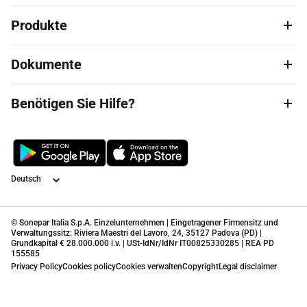
Produkte
Dokumente
Benötigen Sie Hilfe?
Sprache
© Sonepar Italia S.p.A. Einzelunternehmen | Eingetragener Firmensitz und
Verwaltungssitz: Riviera Maestri del Lavoro, 24, 35127 Padova (PD) |
Grundkapital € 28.000.000 i.v. | USt-IdNr/IdNr IT00825330285 | REA PD
155585
Privacy Policy
Cookies policy
Cookies verwalten
Copyright
Legal disclaimer