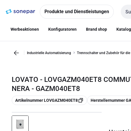
Zur
Zum
Navigation
Inhalt
Produkte und Dienstleistungen
Such
springen
springen
Werbeaktionen
Konfiguratoren
Brand shop
Katalo
Industrielle Automatisierung
Trennschalter und Zubehör für die
LOVATO - LOVGAZM040ET8 COMMUT
NERA - GAZM040ET8
Kopieren
Kopieren
Artikelnummer LOVGAZM040ET8
Herstellernummer 