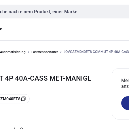
eingabe
ge
LOVGAZM040ET8 COMMUT 4P 40A-CAS
 Automatisierung
Lasttrennschalter
 4P 40A-CASS MET-MANIGL
Mel
anz
GAZM040ET8