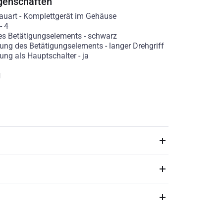
genschaften
auart
-
Komplettgerät im Gehäuse
-
4
es Betätigungselements
-
schwarz
ung des Betätigungselements
-
langer Drehgriff
ung als Hauptschalter
-
ja
g