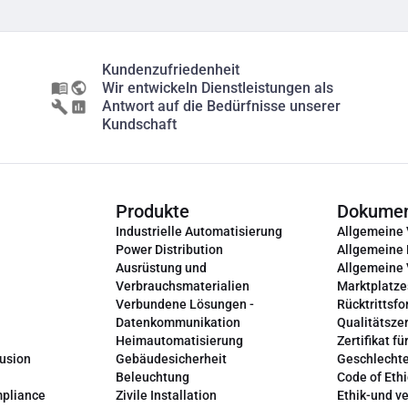
Kundenzufriedenheit
Wir entwickeln Dienstleistungen als
Antwort auf die Bedürfnisse unserer
Kundschaft
Produkte
Dokume
Industrielle Automatisierung
Allgemeine
Power Distribution
Allgemeine
Ausrüstung und
Allgemeine
Verbrauchsmaterialien
Marktplatze
Verbundene Lösungen -
Rücktrittsfo
Datenkommunikation
Qualitätszer
Heimautomatisierung
Zertifikat fü
lusion
Gebäudesicherheit
Geschlechte
Beleuchtung
Code of Ethi
mpliance
Zivile Installation
Ethik-und v