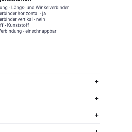
rung
-
Längs- und Winkelverbinder
erbinder horizontal
-
ja
rbinder vertikal
-
nein
ff
-
Kunststoff
 Verbindung
-
einschnappbar
g