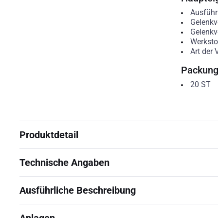
Ausfüh
Gelenkv
Gelenkve
Werksto
Art der
Packun
20
ST
Produktdetail
Technische Angaben
Ausführliche Beschreibung