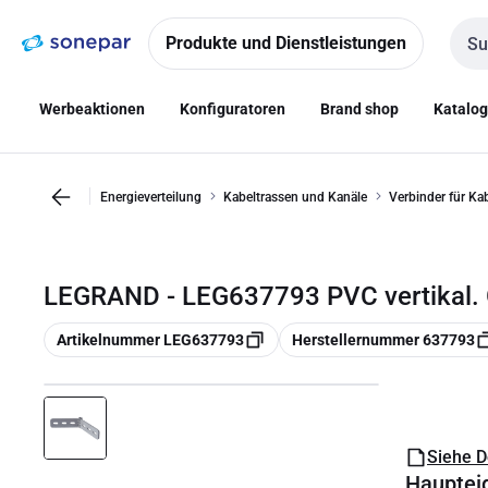
Zur
Zum
Navigation
Inhalt
Produkte und Dienstleistungen
Such
springen
springen
Werbeaktionen
Konfiguratoren
Brand shop
Katalo
Energieverteilung
Kabeltrassen und Kanäle
Verbinder für Ka
LEGRAND - LEG637793 PVC vertikal. 
Kopieren
Kopieren
Artikelnummer LEG637793
Herstellernummer 637793
Siehe 
Hauptei