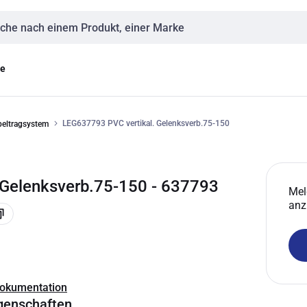
eingabe
ge
LEG637793 PVC vertikal. Gelenksverb.75-150
beltragsystem
Gelenksverb.75-150 - 637793
Mel
anz
Dokumentation
genschaften