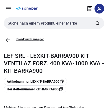
Zur
Zum
Navigation
Inhalt
springen
springen
Sucheingabe
Breadcrumb anzeigen
LEF SRL - LEXKIT-BARRA900 KIT
VENTILAZ.FORZ. 400 KVA-1000 KVA -
KIT-BARRA900
Kopieren
Artikelnummer LEXKIT-BARRA900
Kopieren
Herstellernummer KIT-BARRA900
Melden Sie sich an, um Preise und Verfügbarkeit