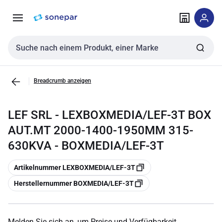
Zur
Zum
Navigation
Inhalt
springen
springen
Sucheingabe
Breadcrumb anzeigen
LEF SRL - LEXBOXMEDIA/LEF-3T BOX
AUT.MT 2000-1400-1950MM 315-
630KVA - BOXMEDIA/LEF-3T
Kopieren
Artikelnummer LEXBOXMEDIA/LEF-3T
Kopieren
Herstellernummer BOXMEDIA/LEF-3T
Melden Sie sich an, um Preise und Verfügbarkeit