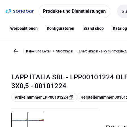
Zur
Zum
Navigation
Inhalt
Produkte und Dienstleistungen
Such
springen
springen
Werbeaktionen
Konfiguratoren
Brand shop
Katalo
Kabel und Leiter
Stromkabel
Energiekabel <1 kV für mobile
LAPP ITALIA SRL - LPP00101224 OL
3X0,5 - 00101224
Kopieren
Kopieren
Artikelnummer LPP00101224
Herstellernummer 00101