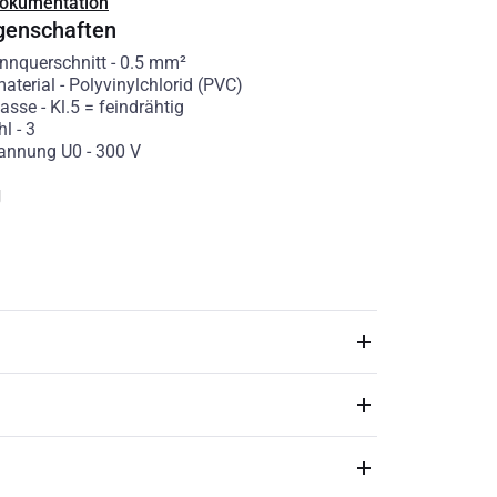
Dokumentation
genschaften
ennquerschnitt
-
0.5
mm²
aterial
-
Polyvinylchlorid (PVC)
lasse
-
Kl.5 = feindrähtig
hl
-
3
annung U0
-
300
V
g