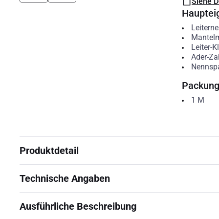
Siehe 
Hauptei
Leitern
Mantelm
Leiter-K
Ader-Za
Nennsp
Packun
1
M
Produktdetail
Technische Angaben
Ausführliche Beschreibung