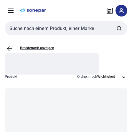
Zur
Zum
Navigation
Inhalt
springen
springen
Sucheingabe
Breadcrumb anzeigen
Produkt
Ordnen nach