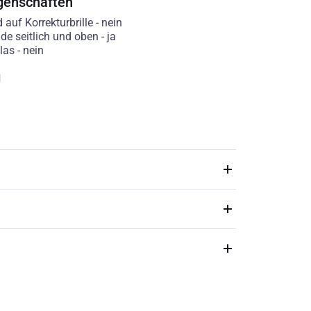
genschaften
auf Korrekturbrille
-
nein
de seitlich und oben
-
ja
las
-
nein
g