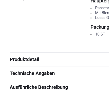
Hauptei
Passend 
Mit Blen
Loses G
Packun
10
ST
Produktdetail
Technische Angaben
Ausführliche Beschreibung