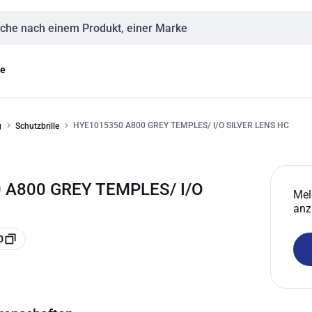
eingabe
ge
HYE1015350 A800 GREY TEMPLES/ I/O SILVER LENS HC
g
Schutzbrille
0 A800 GREY TEMPLES/ I/O
Mel
anz
0