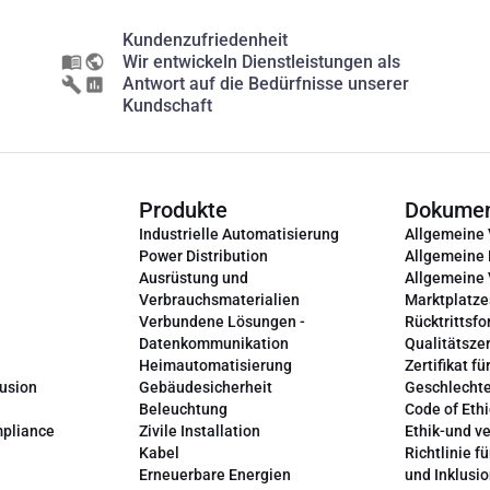
Kundenzufriedenheit
Wir entwickeln Dienstleistungen als
Antwort auf die Bedürfnisse unserer
Kundschaft
Produkte
Dokume
Industrielle Automatisierung
Allgemeine
Power Distribution
Allgemeine
Ausrüstung und
Allgemeine
Verbrauchsmaterialien
Marktplatze
Verbundene Lösungen -
Rücktrittsfo
Datenkommunikation
Qualitätszer
Heimautomatisierung
Zertifikat fü
lusion
Gebäudesicherheit
Geschlechte
Beleuchtung
Code of Ethi
mpliance
Zivile Installation
Ethik-und v
Kabel
Richtlinie fü
Erneuerbare Energien
und Inklusi