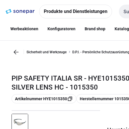
Zur
Zum
Navigation
Inhalt
Produkte und Dienstleistungen
Such
springen
springen
Werbeaktionen
Konfiguratoren
Brand shop
Katalo
Sicherheit und Werkzeuge
D.P.I. - Persönliche Schutzausrüstun
PIP SAFETY ITALIA SR - HYE101535
SILVER LENS HC - 1015350
Kopieren
Kopieren
Artikelnummer HYE1015350
Herstellernummer 101535