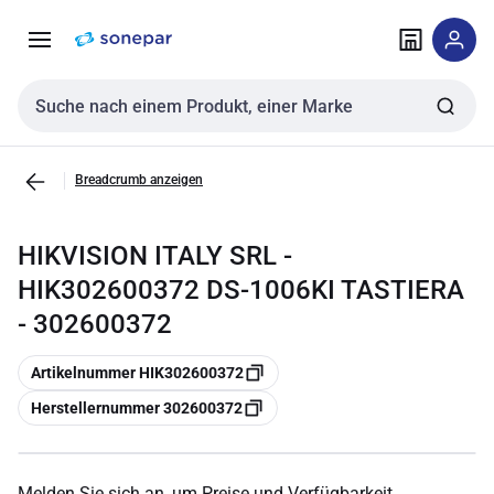
Zur
Zum
Navigation
Inhalt
springen
springen
Sucheingabe
Breadcrumb anzeigen
HIKVISION ITALY SRL -
HIK302600372 DS-1006KI TASTIERA
- 302600372
Kopieren
Artikelnummer HIK302600372
Kopieren
Herstellernummer 302600372
Melden Sie sich an, um Preise und Verfügbarkeit