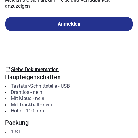
anzuzeigen
Anmelden
Siehe Dokumentation
Haupteigenschaften
Tastatur-Schnittstelle
-
USB
Drahtlos
-
nein
Mit Maus
-
nein
Mit Trackball
-
nein
Höhe
-
110
mm
Packung
1
ST