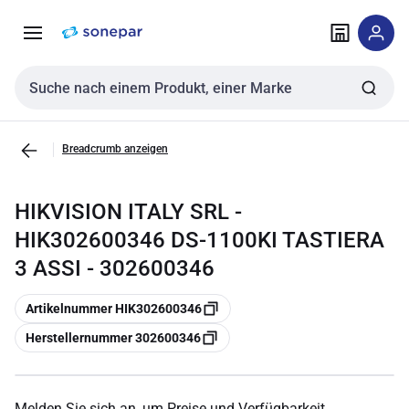
Zur
Zum
Navigation
Inhalt
springen
springen
Sucheingabe
Breadcrumb anzeigen
HIKVISION ITALY SRL -
HIK302600346 DS-1100KI TASTIERA
3 ASSI - 302600346
Kopieren
Artikelnummer HIK302600346
Kopieren
Herstellernummer 302600346
Melden Sie sich an, um Preise und Verfügbarkeit